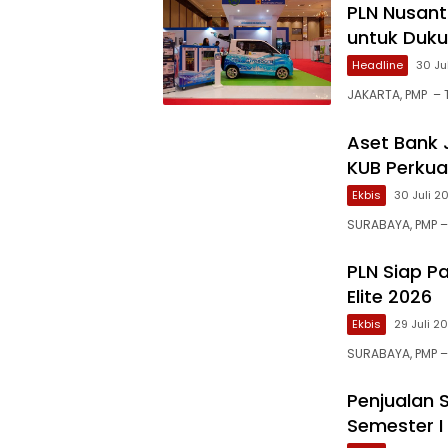
PLN Nusant
untuk Dukun
Headline
30 Ju
JAKARTA, PMP – T
Aset Bank J
KUB Perkua
Ekbis
30 Juli 2
SURABAYA, PMP 
PLN Siap Pa
Elite 2026
Ekbis
29 Juli 2
SURABAYA, PMP –
Penjualan 
Semester I