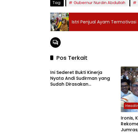
Tag:
Gubernur Nurdin Abdullah
Istri Penjual Ayam Termotivasi
Pos Terkait
Headline
Ini Sederet Bukti Kinerja
Nyata Andi Sudirman yang
Sudah Dirasakan
Masyarakat di Kepulauan
Selayar Sulsel
Headli
Ironis,
Rekome
Jumras,
Headline
Headli
Disala