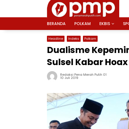
Langsung
ke
konten
BERANDA
POLKAM
EKBIS
SP
Headline
Indeks
Polkam
Dualisme Kepemi
Sulsel Kabar Hoax
Redaksi Pena Merah Putih 01
10 Juli 2019