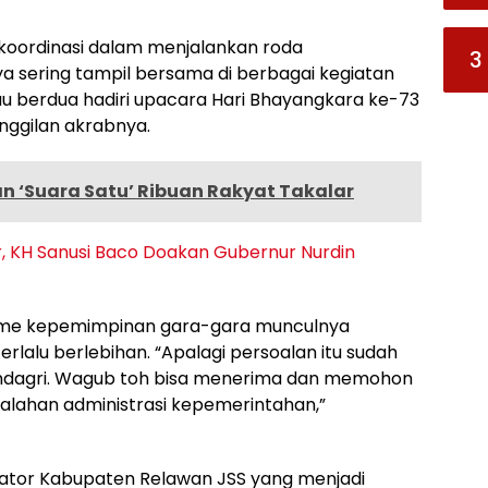
oordinasi dalam menjalankan roda
3
 sering tampil bersama di berbagai kegiatan
liau berdua hadiri upacara Hari Bhayangkara ke-73
anggilan akrabnya.
an ‘Suara Satu’ Ribuan Rakyat Takalar
, KH Sanusi Baco Doakan Gubernur Nurdin
lisme kepemimpinan gara-gara munculnya
erlalu berlebihan. “Apalagi persoalan itu sudah
endagri. Wagub toh bisa menerima dan memohon
lahan administrasi kepemerintahan,”
inator Kabupaten Relawan JSS yang menjadi