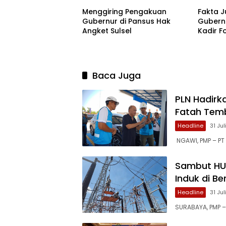
Menggiring Pengakuan
Fakta 
Gubernur di Pansus Hak
Gubern
Angket Sulsel
Kadir 
Pencop
Baca Juga
PLN Hadirk
Fatah Tem
Headline
31 Ju
NGAWI, PMP – PT 
Sambut HUT
Induk di B
Headline
31 Ju
SURABAYA, PMP 