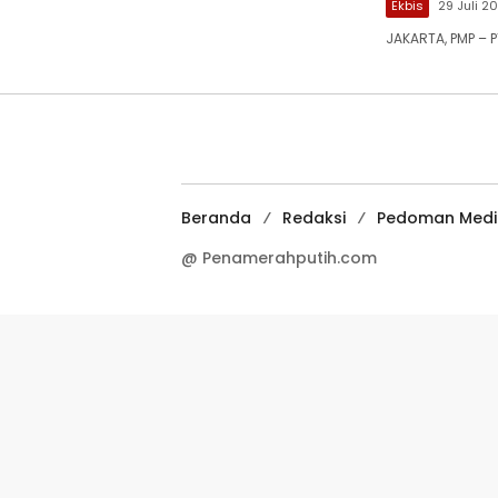
Ekbis
29 Juli 2
JAKARTA, PMP – 
Beranda
Redaksi
Pedoman Media
@ Penamerahputih.com