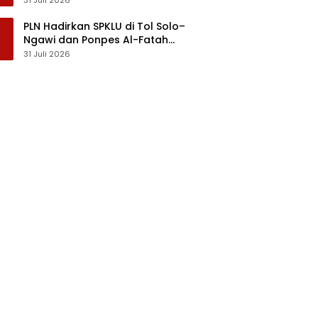
PLN Hadirkan SPKLU di Tol Solo–
Ngawi dan Ponpes Al-Fatah
Temboro
31 Juli 2026