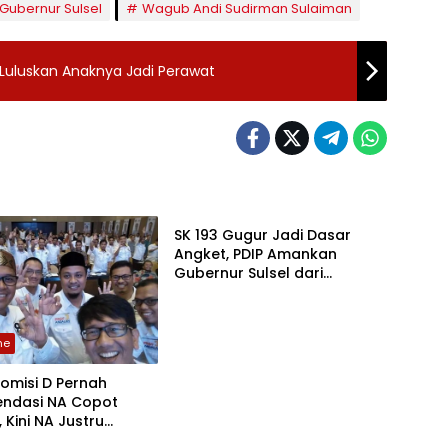
Gubernur Sulsel
Wagub Andi Sudirman Sulaiman
 Luluskan Anaknya Jadi Perawat
Headline
SK 193 Gugur Jadi Dasar
Angket, PDIP Amankan
Gubernur Sulsel dari
Pemakzulan
ne
 Komisi D Pernah
ndasi NA Copot
 Kini NA Justru
ne
Headline
hkan