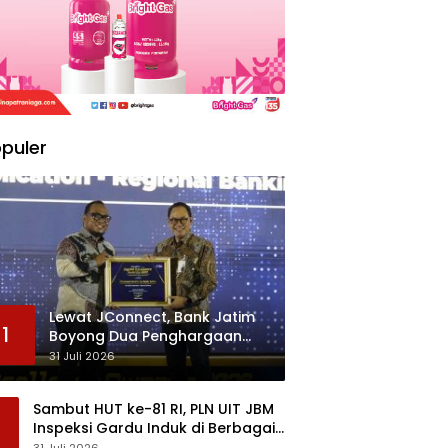
puler
Lewat JConnect, Bank Jatim
1
Boyong Dua Penghargaan
Sekaligus
31 Juli 2026
Sambut HUT ke-81 RI, PLN UIT JBM
Inspeksi Gardu Induk di Berbagai
Daerah
31 Juli 2026