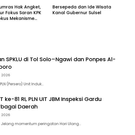
Jumras Hak Angket,
Bersepeda dan Ide Wisata
ur Fokus Saran KPK
Kanal Gubernur Sulsel
Fokus Mekanisme
otan
an SPKLU di Tol Solo–Ngawi dan Ponpes Al-
boro
li 2026
PLN (Persero) Unit Induk…
 ke-81 RI, PLN UIT JBM Inspeksi Gardu
erbagai Daerah
li 2026
– Jelang momentum peringatan Hari Ulang…