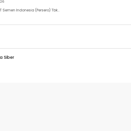
026
PT Semen Indonesia (Persero) Tbk…
 Siber