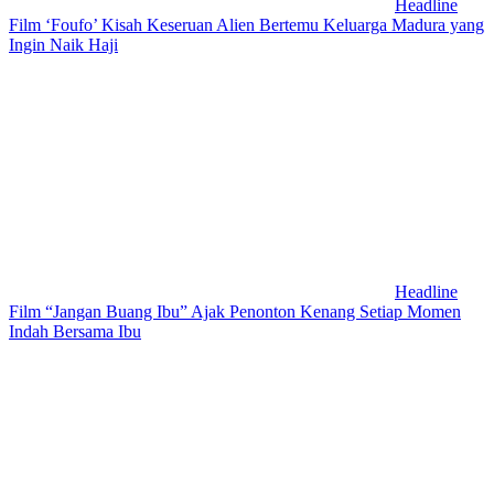
Headline
Film ‘Foufo’ Kisah Keseruan Alien Bertemu Keluarga Madura yang
Ingin Naik Haji
Headline
Film “Jangan Buang Ibu” Ajak Penonton Kenang Setiap Momen
Indah Bersama Ibu