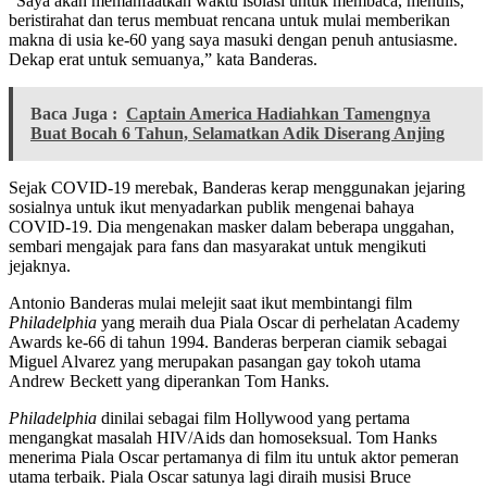
“Saya akan memanfaatkan waktu isolasi untuk membaca, menulis,
beristirahat dan terus membuat rencana untuk mulai memberikan
makna di usia ke-60 yang saya masuki dengan penuh antusiasme.
Dekap erat untuk semuanya,” kata Banderas.
Baca Juga :
Captain America Hadiahkan Tamengnya
Buat Bocah 6 Tahun, Selamatkan Adik Diserang Anjing
Sejak COVID-19 merebak, Banderas kerap menggunakan jejaring
sosialnya untuk ikut menyadarkan publik mengenai bahaya
COVID-19. Dia mengenakan masker dalam beberapa unggahan,
sembari mengajak para fans dan masyarakat untuk mengikuti
jejaknya.
Antonio Banderas mulai melejit saat ikut membintangi film
Philadelphia
yang meraih dua Piala Oscar di perhelatan Academy
Awards ke-66 di tahun 1994. Banderas berperan ciamik sebagai
Miguel Alvarez yang merupakan pasangan gay tokoh utama
Andrew Beckett yang diperankan Tom Hanks.
Philadelphia
dinilai sebagai film Hollywood yang pertama
mengangkat masalah HIV/Aids dan homoseksual. Tom Hanks
menerima Piala Oscar pertamanya di film itu untuk aktor pemeran
utama terbaik. Piala Oscar satunya lagi diraih musisi Bruce