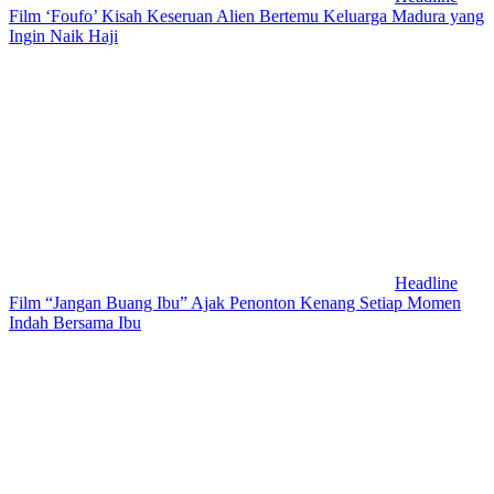
Film ‘Foufo’ Kisah Keseruan Alien Bertemu Keluarga Madura yang
Ingin Naik Haji
Headline
Film “Jangan Buang Ibu” Ajak Penonton Kenang Setiap Momen
Indah Bersama Ibu