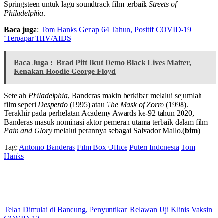
Springsteen untuk lagu soundtrack film terbaik
Streets of
Philadelphia
.
Baca juga
:
Tom Hanks Genap 64 Tahun, Positif COVID-19
‘Terpapar’HIV/AIDS
Baca Juga :
Brad Pitt Ikut Demo Black Lives Matter,
Kenakan Hoodie George Floyd
Setelah
Philadelphia
, Banderas makin berkibar melalui sejumlah
film seperi
Desperdo
(1995) atau
The Mask of Zorro
(1998).
Terakhir pada perhelatan Academy Awards ke-92 tahun 2020,
Banderas masuk nominasi aktor pemeran utama terbaik dalam film
Pain and Glory
melalui perannya sebagai Salvador Mallo.(
bim
)
Tag:
Antonio Banderas
Film Box Office
Puteri Indonesia
Tom
Hanks
Telah Dimulai di Bandung, Penyuntikan Relawan Uji Klinis Vaksin