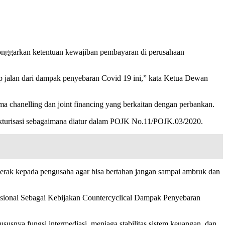
longgarkan ketentuan kewajiban pembayaran di perusahaan
ap jalan dari dampak penyebaran Covid 19 ini,” kata Ketua Dewan
a chanelling dan joint financing yang berkaitan dengan perbankan.
ukturisasi sebagaimana diatur dalam POJK No.11/POJK.03/2020.
 gerak kepada pengusaha agar bisa bertahan jangan sampai ambruk dan
sional Sebagai Kebijakan Countercyclical Dampak Penyebaran
usnya fungsi intermediasi, menjaga stabilitas sistem keuangan, dan