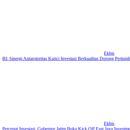
Ekbis
BI: Sinergi Antarotoritas Kunci Investasi Berkualitas Dorong Pertu
Ekbis
Percepat Investasi, Gubernur Jatim Buka Kick Off East Java Investm