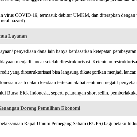
an virus COVID-19, termasuk debitur UMKM, dan diterapkan dengan te
oral hazard).
mua Layanan
biayaan/ penyediaan dana lain hanya berdasarkan ketepatan pembayaran
biayaan menjadi lancar setelah direstrukturisasi. Ketentuan restrukturis
t yang direstrukturisasi bisa langsung dikategorikan menjadi lancar.
nesia masih dalam keadaan tertekan akibat sentimen negatif penyebar
i Bursa Efek Indonesia, seperti pelarangan short sellin, pemberlakukan 
sa Keuangan Dorong Pemulihan Ekonomi
n pelaksanaan Rapat Umum Pemegang Saham (RUPS) bagi pelaku Indu