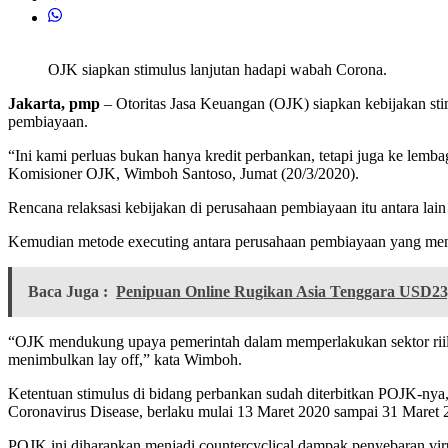
OJK siapkan stimulus lanjutan hadapi wabah Corona.
Jakarta, pmp
– Otoritas Jasa Keuangan (OJK) siapkan kebijakan st
pembiayaan.
“Ini kami perluas bukan hanya kredit perbankan, tetapi juga ke lem
Komisioner OJK, Wimboh Santoso, Jumat (20/3/2020).
Rencana relaksasi kebijakan di perusahaan pembiayaan itu antara la
Kemudian metode executing antara perusahaan pembiayaan yang mend
Baca Juga :
Penipuan Online Rugikan Asia Tenggara USD23,6
“OJK mendukung upaya pemerintah dalam memperlakukan sektor riil in
menimbulkan lay off,” kata Wimboh.
Ketentuan stimulus di bidang perbankan sudah diterbitkan POJK-n
Coronavirus Disease, berlaku mulai 13 Maret 2020 sampai 31 Maret 
POJK ini diharapkan menjadi countercyclical dampak penyebaran virus