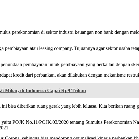
imulus perekonomian di sektor industri keuangan non bank dengan me
baga pembiayaan atau leasing company. Tujuannya agar sektor usaha tet
in penundaan pembayaran untuk pembiayaan yang berkaitan dengan skem
apat kredit dari perbankan, akan dilakukan dengan mekanisme restr
 Miliar, di Indonesia Capai Rp9 Triliun
i bisa diberikan ruang gerak yang lebih leluasa. Kita berikan ruang
ya, yaitu POJK No.11/POJK.03/2020 tentang Stimulus Perekonomian Na
2021.
 Corona, sehingga bisa mendorong optimalisasi kinerja perbankan khus