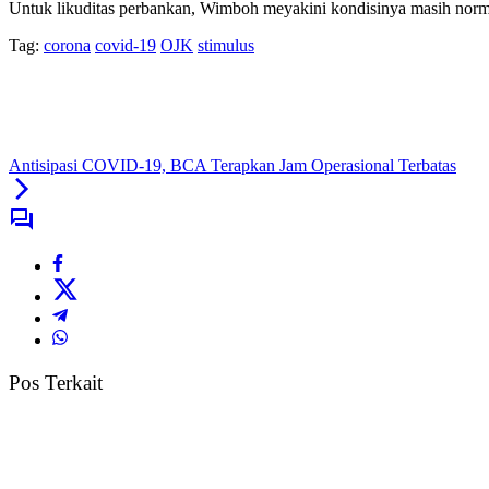
Untuk likuditas perbankan, Wimboh meyakini kondisinya masih norma
Tag:
corona
covid-19
OJK
stimulus
Antisipasi COVID-19, BCA Terapkan Jam Operasional Terbatas
Pos Terkait