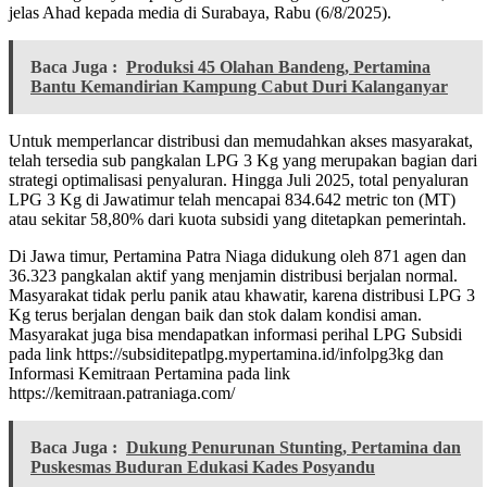
jelas Ahad kepada media di Surabaya, Rabu (6/8/2025).
Baca Juga :
Produksi 45 Olahan Bandeng, Pertamina
Bantu Kemandirian Kampung Cabut Duri Kalanganyar
Untuk memperlancar distribusi dan memudahkan akses masyarakat,
telah tersedia sub pangkalan LPG 3 Kg yang merupakan bagian dari
strategi optimalisasi penyaluran. Hingga Juli 2025, total penyaluran
LPG 3 Kg di Jawatimur telah mencapai 834.642 metric ton (MT)
atau sekitar 58,80% dari kuota subsidi yang ditetapkan pemerintah.
Di Jawa timur, Pertamina Patra Niaga didukung oleh 871 agen dan
36.323 pangkalan aktif yang menjamin distribusi berjalan normal.
Masyarakat tidak perlu panik atau khawatir, karena distribusi LPG 3
Kg terus berjalan dengan baik dan stok dalam kondisi aman.
Masyarakat juga bisa mendapatkan informasi perihal LPG Subsidi
pada link https://subsiditepatlpg.mypertamina.id/infolpg3kg dan
Informasi Kemitraan Pertamina pada link
https://kemitraan.patraniaga.com/
Baca Juga :
Dukung Penurunan Stunting, Pertamina dan
Puskesmas Buduran Edukasi Kades Posyandu