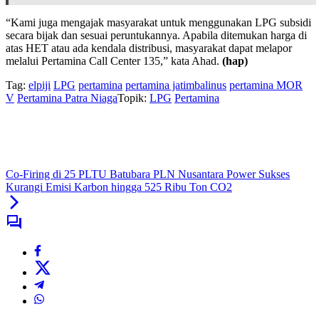
“Kami juga mengajak masyarakat untuk menggunakan LPG subsidi
secara bijak dan sesuai peruntukannya. Apabila ditemukan harga di
atas HET atau ada kendala distribusi, masyarakat dapat melapor
melalui Pertamina Call Center 135,” kata Ahad.
(hap)
Tag:
elpiji
LPG
pertamina
pertamina jatimbalinus
pertamina MOR
V
Pertamina Patra Niaga
Topik:
LPG
Pertamina
Co-Firing di 25 PLTU Batubara PLN Nusantara Power Sukses
Kurangi Emisi Karbon hingga 525 Ribu Ton CO2