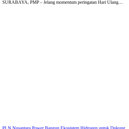
SURABAYA, PMP – Jelang momentum peringatan Hari Ulang…
PLN Nusantara Power Bangun Ekosistem Hidrogen untuk Dukung