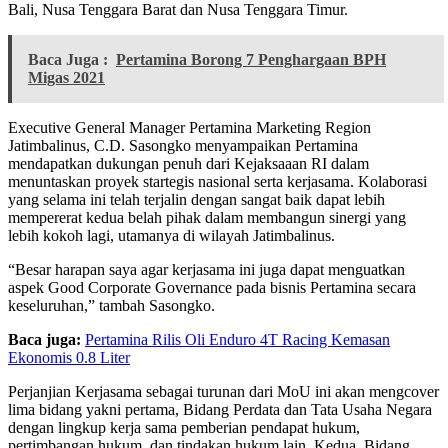
Bali, Nusa Tenggara Barat dan Nusa Tenggara Timur.
Baca Juga :
Pertamina Borong 7 Penghargaan BPH
Migas 2021
Executive General Manager Pertamina Marketing Region
Jatimbalinus, C.D. Sasongko menyampaikan Pertamina
mendapatkan dukungan penuh dari Kejaksaaan RI dalam
menuntaskan proyek startegis nasional serta kerjasama. Kolaborasi
yang selama ini telah terjalin dengan sangat baik dapat lebih
mempererat kedua belah pihak dalam membangun sinergi yang
lebih kokoh lagi, utamanya di wilayah Jatimbalinus.
“Besar harapan saya agar kerjasama ini juga dapat menguatkan
aspek Good Corporate Governance pada bisnis Pertamina secara
keseluruhan,” tambah Sasongko.
Baca juga:
Pertamina Rilis Oli Enduro 4T Racing Kemasan
Ekonomis 0.8 Liter
Perjanjian Kerjasama sebagai turunan dari MoU ini akan mengcover
lima bidang yakni pertama, Bidang Perdata dan Tata Usaha Negara
dengan lingkup kerja sama pemberian pendapat hukum,
pertimbangan hukum, dan tindakan hukum lain. Kedua, Bidang