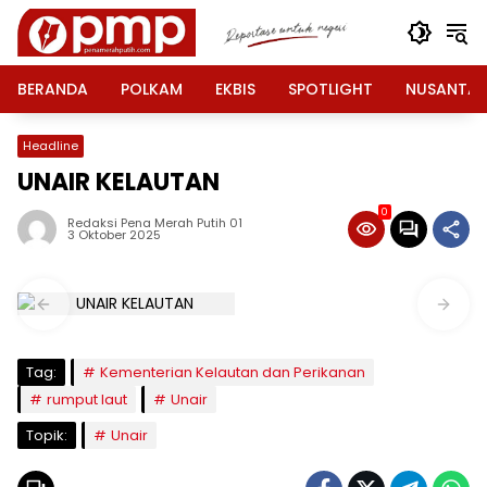
Langsung
ke
konten
BERANDA
POLKAM
EKBIS
SPOTLIGHT
NUSANTA
Headline
UNAIR KELAUTAN
0
Redaksi Pena Merah Putih 01
3 Oktober 2025
Tag:
Kementerian Kelautan dan Perikanan
rumput laut
Unair
Topik:
Unair