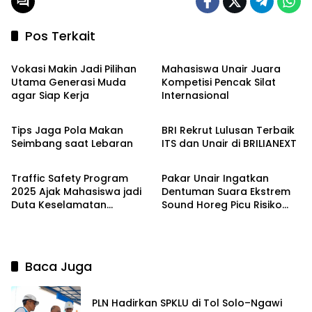
Pos Terkait
Headline
Headline
Vokasi Makin Jadi Pilihan
Mahasiswa Unair Juara
Utama Generasi Muda
Kompetisi Pencak Silat
agar Siap Kerja
Internasional
Headline
Headline
Tips Jaga Pola Makan
BRI Rekrut Lulusan Terbaik
Seimbang saat Lebaran
ITS dan Unair di BRILIANEXT
Headline
Headline
Traffic Safety Program
Pakar Unair Ingatkan
2025 Ajak Mahasiswa jadi
Dentuman Suara Ekstrem
Duta Keselamatan
Sound Horeg Picu Risiko
Lalulintas
Jantung
Baca Juga
PLN Hadirkan SPKLU di Tol Solo–Ngawi