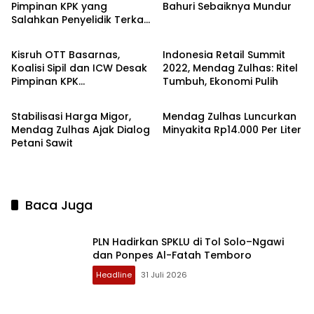
Pimpinan KPK yang
Bahuri Sebaiknya Mundur
Salahkan Penyelidik Terkait
Headline
Ekbis
OTT Basarnas
Kisruh OTT Basarnas,
Indonesia Retail Summit
Koalisi Sipil dan ICW Desak
2022, Mendag Zulhas: Ritel
Pimpinan KPK
Tumbuh, Ekonomi Pulih
Ekbis
Ekbis
Diberhentikan
Stabilisasi Harga Migor,
Mendag Zulhas Luncurkan
Mendag Zulhas Ajak Dialog
Minyakita Rp14.000 Per Liter
Petani Sawit
Baca Juga
PLN Hadirkan SPKLU di Tol Solo–Ngawi
dan Ponpes Al-Fatah Temboro
Headline
31 Juli 2026