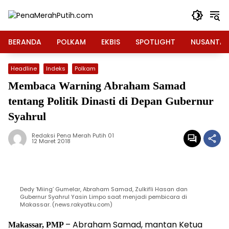
Langsung
ke
konten
BERANDA
POLKAM
EKBIS
SPOTLIGHT
NUSANTA
Headline
Indeks
Polkam
Membaca Warning Abraham Samad
tentang Politik Dinasti di Depan Gubernur
Syahrul
Redaksi Pena Merah Putih 01
12 Maret 2018
Dedy ‘Miing’ Gumelar, Abraham Samad, Zulkifli Hasan dan
Gubernur Syahrul Yasin Limpo saat menjadi pembicara di
Makassar. (news.rakyatku.com)
– Abraham Samad, mantan Ketua
Makassar, PMP