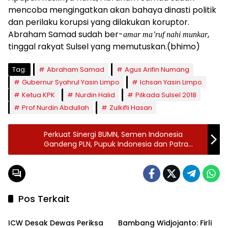
mencoba mengingatkan akan bahaya dinasti politik
dan perilaku korupsi yang dilakukan koruptor.
Abraham Samad sudah ber-
,
amar ma’ruf nahi munkar
tinggal rakyat Sulsel yang memutuskan.(bhimo)
Tag:
Abraham Samad
Agus Arifin Numang
Gubernur Syahrul Yasin Limpo
Ichsan Yasin Limpo
Ketua KPK
Nurdin Halid
Pilkada Sulsel 2018
Prof Nurdin Abdullah
Zulkifli Hasan
Perkuat Sinergi BUMN, Semen Indonesia
Gandeng PLN, Pupuk Indonesia dan Patra
Jasa
Pos Terkait
Headline
Headline
ICW Desak Dewas Periksa
Bambang Widjojanto: Firli