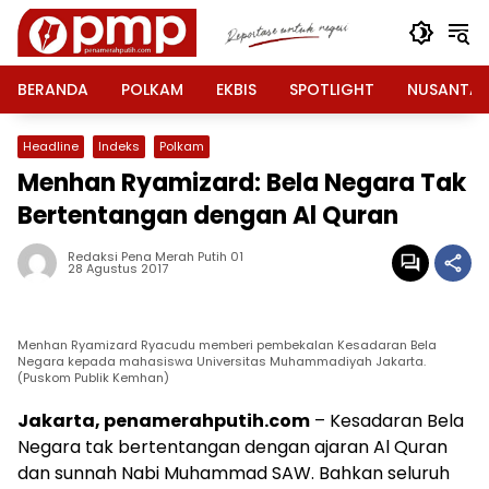
Langsung
ke
konten
BERANDA
POLKAM
EKBIS
SPOTLIGHT
NUSANTA
Headline
Indeks
Polkam
Menhan Ryamizard: Bela Negara Tak
Bertentangan dengan Al Quran
Redaksi Pena Merah Putih 01
28 Agustus 2017
Menhan Ryamizard Ryacudu memberi pembekalan Kesadaran Bela
Negara kepada mahasiswa Universitas Muhammadiyah Jakarta.
(Puskom Publik Kemhan)
Jakarta, penamerahputih.com
– Kesadaran Bela
Negara tak bertentangan dengan ajaran Al Quran
dan sunnah Nabi Muhammad SAW. Bahkan seluruh