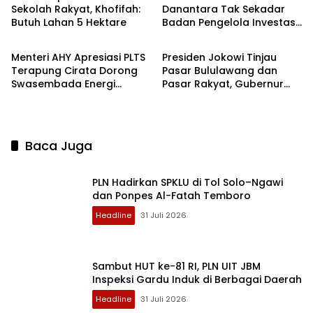
Sekolah Rakyat, Khofifah:
Danantara Tak Sekadar
Butuh Lahan 5 Hektare
Badan Pengelola Investasi,
Ekbis
Headline
Juga Instrumen
Pembangunan
Menteri AHY Apresiasi PLTS
Presiden Jokowi Tinjau
Terapung Cirata Dorong
Pasar Bululawang dan
Swasembada Energi
Pasar Rakyat, Gubernur
Nasional
Khofifah Pastikan Inflasi di
Jatim Terkendali
Baca Juga
PLN Hadirkan SPKLU di Tol Solo–Ngawi
dan Ponpes Al-Fatah Temboro
Headline
31 Juli 2026
Sambut HUT ke-81 RI, PLN UIT JBM
Inspeksi Gardu Induk di Berbagai Daerah
Headline
31 Juli 2026