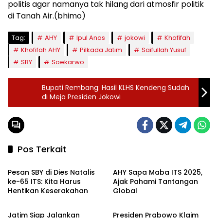
politis agar namanya tak hilang dari atmosfir politik
di Tanah Air.(bhimo)
Tag:
AHY
Ipul Anas
jokowi
Khofifah
Khofifah AHY
Pilkada Jatim
Saifullah Yusuf
SBY
Soekarwo
Bupati Rembang: Hasil KLHS Kendeng Sudah
di Meja Presiden Jokowi
Pos Terkait
Headline
Headline
Pesan SBY di Dies Natalis
AHY Sapa Maba ITS 2025,
ke-65 ITS: Kita Harus
Ajak Pahami Tantangan
Hentikan Keserakahan
Global
Headline
Ekbis
Jatim Siap Jalankan
Presiden Prabowo Klaim