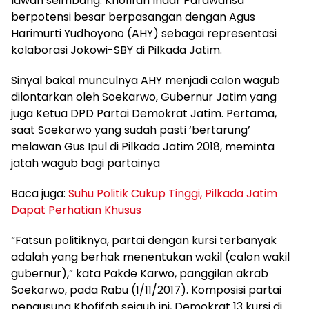
lawan seimbang. Khofifah Indar Parawansa
berpotensi besar berpasangan dengan Agus
Harimurti Yudhoyono (AHY) sebagai representasi
kolaborasi Jokowi-SBY di Pilkada Jatim.
Sinyal bakal munculnya AHY menjadi calon wagub
dilontarkan oleh Soekarwo, Gubernur Jatim yang
juga Ketua DPD Partai Demokrat Jatim. Pertama,
saat Soekarwo yang sudah pasti ‘bertarung’
melawan Gus Ipul di Pilkada Jatim 2018, meminta
jatah wagub bagi partainya
Baca juga:
Suhu Politik Cukup Tinggi, Pilkada Jatim
Dapat Perhatian Khusus
“Fatsun politiknya, partai dengan kursi terbanyak
adalah yang berhak menentukan wakil (calon wakil
gubernur),” kata Pakde Karwo, panggilan akrab
Soekarwo, pada Rabu (1/11/2017). Komposisi partai
pengusung Khofifah sejauh ini, Demokrat 13 kursi di