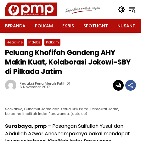
Langsung
ke
konten
BERANDA
POLKAM
EKBIS
SPOTLIGHT
NUSANTA
Headline
Indeks
Polkam
Peluang Khofifah Gandeng AHY
Makin Kuat, Kolaborasi Jokowi-SBY
di Pilkada Jatim
Redaksi Pena Merah Putih 01
6 November 2017
Soekarwo, Gubernur Jatim dan Ketua DPD Partai Demokrat Jatim,
bersama Khofifah Indar Parawansa. (duta.co)
Surabaya, pmp
– Pasangan Saifullah Yusuf dan
Abdullah Azwar Anas tampaknya bakal mendapat