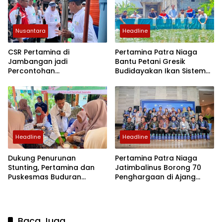
Nusantara
Headline
CSR Pertamina di
Pertamina Patra Niaga
Jambangan jadi
Bantu Petani Gresik
Percontohan
Budidayakan Ikan Sistem
Pemberdayaan Lingkungan
Bioflok
hingga Mancanegara
Headline
Headline
Dukung Penurunan
Pertamina Patra Niaga
Stunting, Pertamina dan
Jatimbalinus Borong 70
Puskesmas Buduran
Penghargaan di Ajang
Edukasi Kades Posyandu
ENSIA 2025
Baca Juga