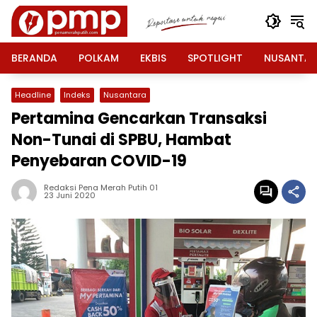
Langsung
ke
konten
BERANDA
POLKAM
EKBIS
SPOTLIGHT
NUSANTA
Headline
Indeks
Nusantara
Pertamina Gencarkan Transaksi
Non-Tunai di SPBU, Hambat
Penyebaran COVID-19
Redaksi Pena Merah Putih 01
23 Juni 2020