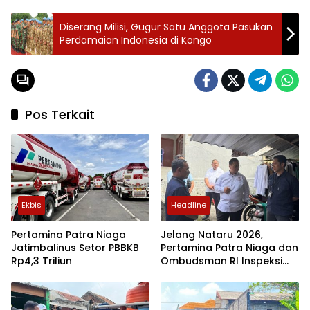
Diserang Milisi, Gugur Satu Anggota Pasukan
Perdamaian Indonesia di Kongo
Pos Terkait
Ekbis
Headline
Pertamina Patra Niaga
Jelang Nataru 2026,
Jatimbalinus Setor PBBKB
Pertamina Patra Niaga dan
Rp4,3 Triliun
Ombudsman RI Inspeksi
Lapangan Pastikan Stok
dan Distribusi LPG Aman