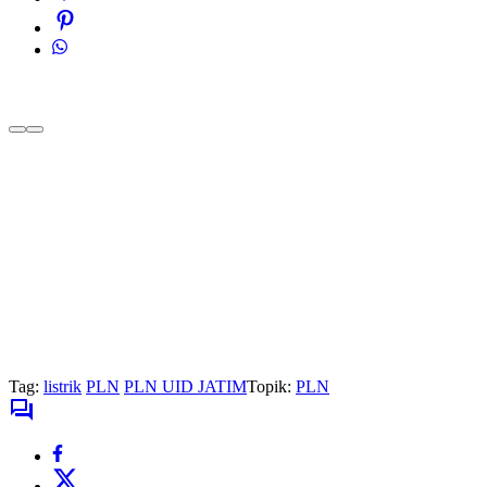
Tag:
listrik
PLN
PLN UID JATIM
Topik:
PLN