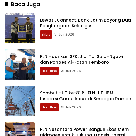
Baca Juga
Lewat JConnect, Bank Jatim Boyong Dua
Penghargaan Sekaligus
Ekbis
31 Juli 2026
PLN Hadirkan SPKLU di Tol Solo–Ngawi
dan Ponpes Al-Fatah Temboro
Headline
31 Juli 2026
Sambut HUT ke-81 RI, PLN UIT JBM
Inspeksi Gardu Induk di Berbagai Daerah
Headline
31 Juli 2026
PLN Nusantara Power Bangun Ekosistem
Hidrogen untuk Dukung Transisi Energi