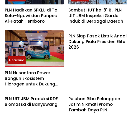
PLN Hadirkan SPKLU di Tol
Sambut HUT ke-81 RI, PLN
Solo–Ngawi dan Ponpes
UIT JBM Inspeksi Gardu
Al-Fatah Temboro
Induk di Berbagai Daerah
Ekbis
PLN Siap Pasok Listrik Andal
Dukung Piala Presiden Elite
2026
Headline
PLN Nusantara Power
Bangun Ekosistem
Hidrogen untuk Dukung
Ekbis
Ekbis
Transisi Energi
PLN UIT JBM Produksi RDF
Puluhan Ribu Pelanggan
Biomassa di Banyuwangi
Jatim Nikmati Promo
Tambah Daya PLN