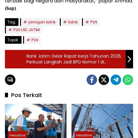
terbaik bagi negara dan masyarakat,” papar Ahmad.
(hap)
Tag:
jaringan listrik
listrik
PLN
PLN UID JATIM
Topik:
PLN
Bank Jatim Gelar Rapat Kerja Tahunan 2026,
Perkuat Langkah Jadi BPD Nomor 1 di
Indonesia
Pos Terkait
Headline
Headline