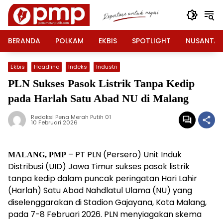
Langsung
ke
konten
BERANDA
POLKAM
EKBIS
SPOTLIGHT
NUSANTA
Ekbis
Headline
Indeks
Industri
PLN Sukses Pasok Listrik Tanpa Kedip
pada Harlah Satu Abad NU di Malang
Redaksi Pena Merah Putih 01
10 Februari 2026
– PT PLN (Persero) Unit Induk
MALANG, PMP
Distribusi (UID) Jawa Timur sukses pasok listrik
tanpa kedip dalam puncak peringatan Hari Lahir
(Harlah) Satu Abad Nahdlatul Ulama (NU) yang
diselenggarakan di Stadion Gajayana, Kota Malang,
pada 7-8 Februari 2026. PLN menyiagakan skema