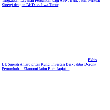
Tingkatkan Layanan Perbankan bagi ASN, Bank Jatim Perkuat
Sinergi dengan BKD se-Jawa Timur
Ekbis
BI: Sinergi Antarotoritas Kunci Investasi Berkualitas Dorong
Pertumbuhan Ekonomi Jatim Berkelanjutan