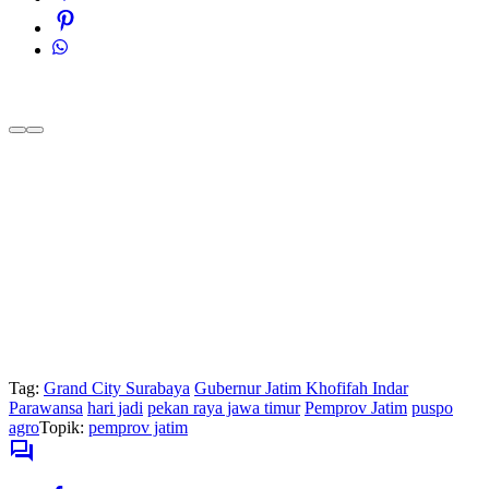
Tag:
Grand City Surabaya
Gubernur Jatim Khofifah Indar
Parawansa
hari jadi
pekan raya jawa timur
Pemprov Jatim
puspo
agro
Topik:
pemprov jatim