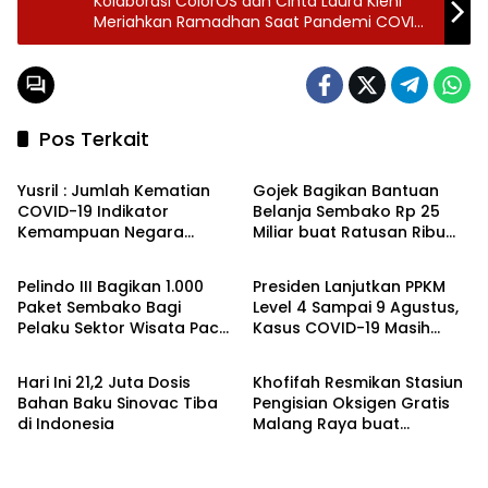
Kolaborasi ColorOS dan Cinta Laura Kiehl
Meriahkan Ramadhan Saat Pandemi COVID-
19
Pos Terkait
Headline
Ekbis
Yusril : Jumlah Kematian
Gojek Bagikan Bantuan
COVID-19 Indikator
Belanja Sembako Rp 25
Kemampuan Negara
Miliar buat Ratusan Ribu
Ekbis
Headline
Lindungi Rakyatnya
Mitra Driver
Pelindo III Bagikan 1.000
Presiden Lanjutkan PPKM
Paket Sembako Bagi
Level 4 Sampai 9 Agustus,
Pelaku Sektor Wisata Pacet
Kasus COVID-19 Masih
Headline
Headline
Mojokerto
Fluktuatif
Hari Ini 21,2 Juta Dosis
Khofifah Resmikan Stasiun
Bahan Baku Sinovac Tiba
Pengisian Oksigen Gratis
di Indonesia
Malang Raya buat
Masyarakat Isoman