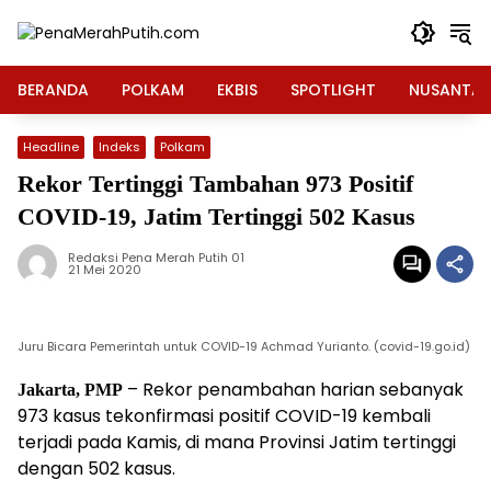
Langsung
ke
konten
BERANDA
POLKAM
EKBIS
SPOTLIGHT
NUSANTA
Headline
Indeks
Polkam
Rekor Tertinggi Tambahan 973 Positif
COVID-19, Jatim Tertinggi 502 Kasus
Redaksi Pena Merah Putih 01
21 Mei 2020
Juru Bicara Pemerintah untuk COVID-19 Achmad Yurianto. (covid-19.go.id)
– Rekor penambahan harian sebanyak
Jakarta, PMP
973 kasus tekonfirmasi positif COVID-19 kembali
terjadi pada Kamis, di mana Provinsi Jatim tertinggi
dengan 502 kasus.