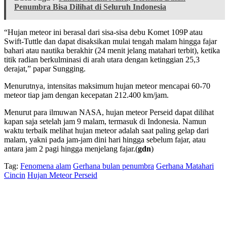
Penumbra Bisa Dilihat di Seluruh Indonesia
“Hujan meteor ini berasal dari sisa-sisa debu Komet 109P atau
Swift-Tuttle dan dapat disaksikan mulai tengah malam hingga fajar
bahari atau nautika berakhir (24 menit jelang matahari terbit), ketika
titik radian berkulminasi di arah utara dengan ketinggian 25,3
derajat,” papar Sungging.
Menurutnya, intensitas maksimum hujan meteor mencapai 60-70
meteor tiap jam dengan kecepatan 212.400 km/jam.
Menurut para ilmuwan NASA, hujan meteor Perseid dapat dilihat
kapan saja setelah jam 9 malam, termasuk di Indonesia. Namun
waktu terbaik melihat hujan meteor adalah saat paling gelap dari
malam, yakni pada jam-jam dini hari hingga sebelum fajar, atau
antara jam 2 pagi hingga menjelang fajar.(
gdn
)
Tag:
Fenomena alam
Gerhana bulan penumbra
Gerhana Matahari
Cincin
Hujan Meteor Perseid