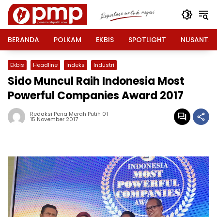
Langsung
ke
konten
BERANDA
POLKAM
EKBIS
SPOTLIGHT
NUSANTA
Ekbis
Headline
Indeks
Industri
Sido Muncul Raih Indonesia Most
Powerful Companies Award 2017
Redaksi Pena Merah Putih 01
15 November 2017