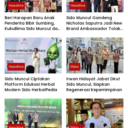
Headline
Headline
Beri Harapan Baru Anak
Sido Muncul Gandeng
Penderita Bibir Sumbing,
Nicholas Saputra Jadi New
KukuBima Sido Muncul dan
Brand Ambassador Tolak
Yayasan TOP Gelar
Angin
Operasi Gratis
Headline
Ekbis
Sido Muncul Ciptakan
Irwan Hidayat Jabat Dirut
Platform Edukasi Herbal
Sido Muncul, Siapkan
Modern Sido HerbalPedia
Regenerasi Kepemimpinan
Headline
Ekbis