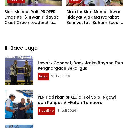
Sido Muncul Raih PROPER
Direktur Sido Muncul Irwan
Emas Ke-6, Irwan Hidayat
Hidayat Ajak Masyarakat
Gaet Green Leadership
Berinvestasi Saham Secara
PROPER Keempat
Bijak
Baca Juga
Lewat JConnect, Bank Jatim Boyong Dua
Penghargaan Sekaligus
Ekbis
31 Juli 2026
PLN Hadirkan SPKLU di Tol Solo–Ngawi
dan Ponpes Al-Fatah Temboro
Headline
31 Juli 2026