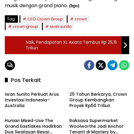
musik dengan grand piano.
(hps)
Tag:
CEO Crown Group
crown
crown group
iwan sunito
Naik, Pendapatan XL Axiata Tembus Rp 25,15
Triliun
Pos Terkait
Ekbis
Ekbis
Iwan Sunito Perkuat Arus
25 Tahun Berkarya, Crown
Investasi Indonesia–
Group Kembangkan
Australia
Proyek Rp50 Triliun
Ekbis
Ekbis
Hunian Mixed-Use The
Raksasa Supermarket
Grand Eastlakes Hadirkan
Woolworths Jadi Anchor
Dua Swalayan Besar
Tenant di Mastery by