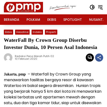
Langsung
ke
konten
BERANDA
POLKAM
EKBIS
SPOTLIGHT
NUSANTA
Ekbis
Headline
Indeks
Properti
WaterFall By Crown Group Diserbu
Investor Dunia, 10 Persen Asal Indonesia
Redaksi Pena Merah Putih 02
10 Februari 2020
– Waterfall by Crown Group yang
Jakarta, pmp
menawarkan fasilitas bergaya resor di kawasan
Waterloo ini bakal segera diresmikan. Hunian tropis
yang berjarak hanya 5 km dari kota ini menawarkan
koleksi terbatas unit apartemen mewah dengan
satu, dua dan tiga kamar tidur, siap untuk disewakan