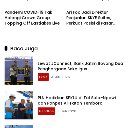
Ekbis
Ekbis
Australia
Crown Group
Pandemi COVID-19 Tak
Ari Foo Jadi Direktur
Halangi Crown Group
Penjualan SKYE Suites,
Topping Off Eastlakes Live
Perkuat Posisi di Pasar
Hotel Mewah
Baca Juga
Lewat JConnect, Bank Jatim Boyong Dua
Penghargaan Sekaligus
Ekbis
31 Juli 2026
PLN Hadirkan SPKLU di Tol Solo–Ngawi
dan Ponpes Al-Fatah Temboro
Headline
31 Juli 2026