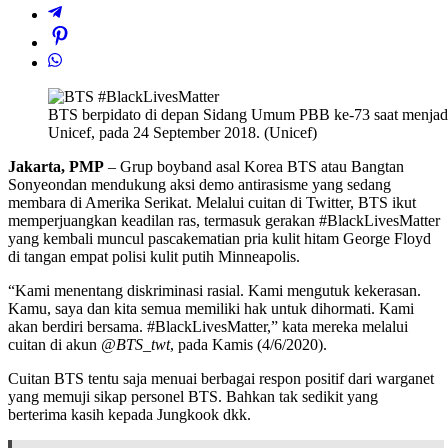
BTS berpidato di depan Sidang Umum PBB ke-73 saat menjadi
Unicef, pada 24 September 2018. (Unicef)
Jakarta, PMP
– Grup boyband asal Korea BTS atau Bangtan
Sonyeondan mendukung aksi demo antirasisme yang sedang
membara di Amerika Serikat. Melalui cuitan di Twitter, BTS ikut
memperjuangkan keadilan ras, termasuk gerakan #BlackLivesMatter
yang kembali muncul pascakematian pria kulit hitam George Floyd
di tangan empat polisi kulit putih Minneapolis.
“Kami menentang diskriminasi rasial. Kami mengutuk kekerasan.
Kamu, saya dan kita semua memiliki hak untuk dihormati. Kami
akan berdiri bersama. #BlackLivesMatter,” kata mereka melalui
cuitan di akun
@BTS_twt
, pada Kamis (4/6/2020).
Cuitan BTS tentu saja menuai berbagai respon positif dari warganet
yang memuji sikap personel BTS. Bahkan tak sedikit yang
berterima kasih kepada Jungkook dkk.