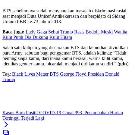
BTS sebelumnya sudah menyuarakan masalah diskriminasi rasial
saat menjadi Duta Unicef Antikekerasan dan berpidato di Sidang
Umum PBB ke-73 tahun 2018.
Baca juga:
Lady Gaga Sebut Trump Rasis Bodoh, Meski Wanita
Kulit Putih Dia Dukung Kulit Hitam
Salah satu kutipan yang disuarakan BTS dan kemudian diviralkan
para Army, sebutan bagi penggemar BTS, adalah kalimat: “Tidak
penting siapa kamu, dari mana kamu berasal, warna kulit kamu,
identitas gender kamu, bicaralah menjadi diri kamu sendiri.” (
gdn
)
Tag:
Black Lives Matter
BTS
George Floyd
Presiden Donald
Trump
Kasus Baru Positif COVID-19 Capai 993, Penambahan Harian
Tertinggi Terjadi Lagi