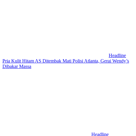
Headline
Pria Kulit Hitam AS Ditembak Mati Polisi Atlanta, Gerai Wendy’s
Dibakar Massa
Headline