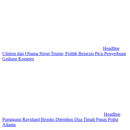
Headline
Clinton dan Obama Hujat Trump, Politik Beracun Picu Penyerbuan
Gedung Kongres
Headline
Punggung Rayshard Brooks Ditembus Dua Timah Panas Polisi
Atlanta