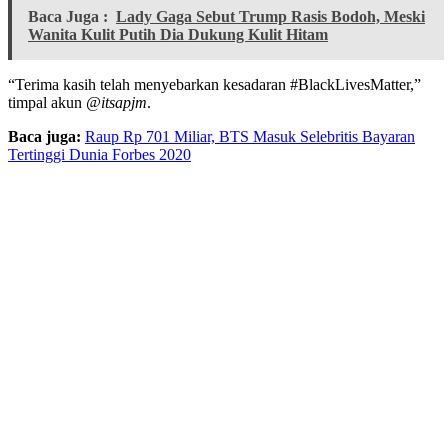
Baca Juga :
Lady Gaga Sebut Trump Rasis Bodoh, Meski
Wanita Kulit Putih Dia Dukung Kulit Hitam
“Terima kasih telah menyebarkan kesadaran #BlackLivesMatter,”
timpal akun
@itsapjm
.
Baca juga:
Raup Rp 701 Miliar, BTS Masuk Selebritis Bayaran
Tertinggi Dunia Forbes 2020