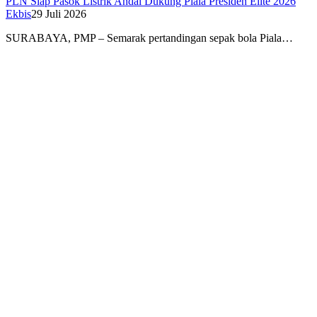
PLN Siap Pasok Listrik Andal Dukung Piala Presiden Elite 2026
Ekbis
29 Juli 2026
SURABAYA, PMP – Semarak pertandingan sepak bola Piala…