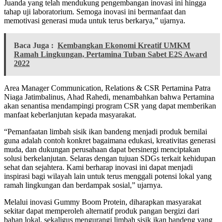
Juanda yang telah mendukung pengembangan inovasi ini hingga
tahap uji laboratorium. Semoga inovasi ini bermanfaat dan
memotivasi generasi muda untuk terus berkarya,” ujarnya.
Baca Juga :
Kembangkan Ekonomi Kreatif UMKM
Ramah Lingkungan, Pertamina Tuban Sabet E2S Award
2022
Area Manager Communication, Relations & CSR Pertamina Patra
Niaga Jatimbalinus, Ahad Rahedi, menambahkan bahwa Pertamina
akan senantisa mendampingi program CSR yang dapat memberikan
manfaat keberlanjutan kepada masyarakat.
“Pemanfaatan limbah sisik ikan bandeng menjadi produk bernilai
guna adalah contoh konkret bagaimana edukasi, kreativitas generasi
muda, dan dukungan perusahaan dapat bersinergi menciptakan
solusi berkelanjutan. Selaras dengan tujuan SDGs terkait kehidupan
sehat dan sejahtera. Kami berharap inovasi ini dapat menjadi
inspirasi bagi wilayah lain untuk terus menggali potensi lokal yang
ramah lingkungan dan berdampak sosial,” ujarnya.
Melalui inovasi Gummy Boom Protein, diharapkan masyarakat
sekitar dapat memperoleh alternatif produk pangan bergizi dari
bahan lokal, sekaligus mengurangi limbah sisik ikan bandeng yang