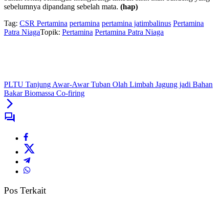
sebelumnya dipandang sebelah mata.
(hap)
Tag:
CSR Pertamina
pertamina
pertamina jatimbalinus
Pertamina
Patra Niaga
Topik:
Pertamina
Pertamina Patra Niaga
PLTU Tanjung Awar-Awar Tuban Olah Limbah Jagung jadi Bahan
Bakar Biomassa Co-firing
Pos Terkait