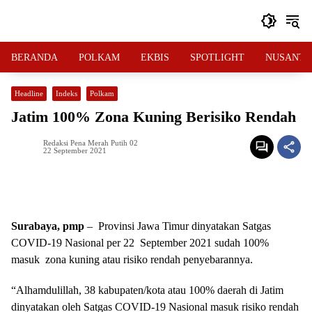
Langsung
ke
konten
BERANDA
POLKAM
EKBIS
SPOTLIGHT
NUSANTA
Headline
Indeks
Polkam
Jatim 100% Zona Kuning Berisiko Rendah
Redaksi Pena Merah Putih 02
22 September 2021
Surabaya, pmp
– Provinsi Jawa Timur dinyatakan Satgas
COVID-19 Nasional per 22 September 2021 sudah 100%
masuk zona kuning atau risiko rendah penyebarannya.
“Alhamdulillah, 38 kabupaten/kota atau 100% daerah di Jatim
dinyatakan oleh Satgas COVID-19 Nasional masuk risiko rendah