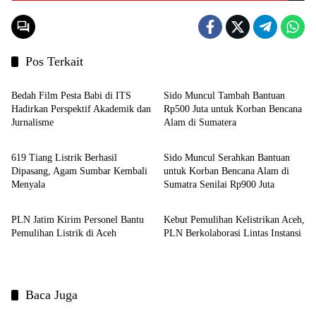
Pos Terkait
Headline
Headline
Bedah Film Pesta Babi di ITS
Sido Muncul Tambah Bantuan
Hadirkan Perspektif Akademik dan
Rp500 Juta untuk Korban Bencana
Jurnalisme
Alam di Sumatera
Headline
Headline
619 Tiang Listrik Berhasil
Sido Muncul Serahkan Bantuan
Dipasang, Agam Sumbar Kembali
untuk Korban Bencana Alam di
Menyala
Sumatra Senilai Rp900 Juta
Nusantara
Headline
PLN Jatim Kirim Personel Bantu
Kebut Pemulihan Kelistrikan Aceh,
Pemulihan Listrik di Aceh
PLN Berkolaborasi Lintas Instansi
Baca Juga