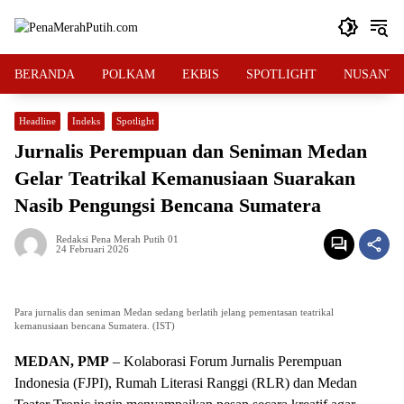
Langsung
ke
konten
BERANDA
POLKAM
EKBIS
SPOTLIGHT
NUSANTA
Headline
Indeks
Spotlight
Jurnalis Perempuan dan Seniman Medan
Gelar Teatrikal Kemanusiaan Suarakan
Nasib Pengungsi Bencana Sumatera
Redaksi Pena Merah Putih 01
24 Februari 2026
Para jurnalis dan seniman Medan sedang berlatih jelang pementasan teatrikal
kemanusiaan bencana Sumatera. (IST)
MEDAN, PMP
– Kolaborasi Forum Jurnalis Perempuan
Indonesia (FJPI), Rumah Literasi Ranggi (RLR) dan Medan