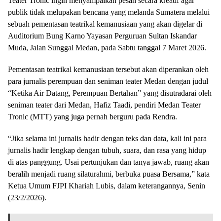
Teater Tronic ingin menyampaikan pesan secara kreatif agar
publik tidak melupakan bencana yang melanda Sumatera melalui
sebuah pementasan teatrikal kemanusiaan yang akan digelar di
Auditorium Bung Karno Yayasan Perguruan Sultan Iskandar
Muda, Jalan Sunggal Medan, pada Sabtu tanggal 7 Maret 2026.
Pementasan teatrikal kemanusiaan tersebut akan diperankan oleh
para jurnalis perempuan dan seniman teater Medan dengan judul
“Ketika Air Datang, Perempuan Bertahan” yang disutradarai oleh
seniman teater dari Medan, Hafiz Taadi, pendiri Medan Teater
Tronic (MTT) yang juga pernah berguru pada Rendra.
“Jika selama ini jurnalis hadir dengan teks dan data, kali ini para
jurnalis hadir lengkap dengan tubuh, suara, dan rasa yang hidup
di atas panggung. Usai pertunjukan dan tanya jawab, ruang akan
beralih menjadi ruang silaturahmi, berbuka puasa Bersama,” kata
Ketua Umum FJPI Khariah Lubis, dalam keterangannya, Senin
(23/2/2026).