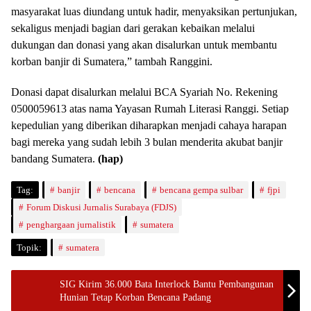
masyarakat luas diundang untuk hadir, menyaksikan pertunjukan,
sekaligus menjadi bagian dari gerakan kebaikan melalui
dukungan dan donasi yang akan disalurkan untuk membantu
korban banjir di Sumatera,” tambah Ranggini.
Donasi dapat disalurkan melalui BCA Syariah No. Rekening
0500059613 atas nama Yayasan Rumah Literasi Ranggi. Setiap
kepedulian yang diberikan diharapkan menjadi cahaya harapan
bagi mereka yang sudah lebih 3 bulan menderita akubat banjir
bandang Sumatera.
(hap)
Tag:
banjir
bencana
bencana gempa sulbar
fjpi
Forum Diskusi Jurnalis Surabaya (FDJS)
penghargaan jurnalistik
sumatera
Topik:
sumatera
SIG Kirim 36.000 Bata Interlock Bantu Pembangunan
Hunian Tetap Korban Bencana Padang