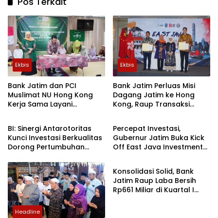
Pos Terkait
Ekbis
Ekbis
Bank Jatim dan PCI
Bank Jatim Perluas Misi
Muslimat NU Hong Kong
Dagang Jatim ke Hong
Kerja Sama Layani
Kong, Raup Transaksi
Ekbis
Ekbis
Remitansi
hingga Rp12,03 Triliun
BI: Sinergi Antarotoritas
Percepat Investasi,
Kunci Investasi Berkualitas
Gubernur Jatim Buka Kick
Dorong Pertumbuhan
Off East Java Investment
Ekbis
Ekonomi Jatim
Forum
Berkelanjutan
Konsolidasi Solid, Bank
Jatim Raup Laba Bersih
Rp661 Miliar di Kuartal I
2026
Headline