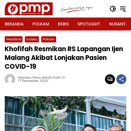
Langsung
ke
konten
BERANDA
POLKAM
EKBIS
SPOTLIGHT
NUSANTA
Headline
Indeks
Polkam
Khofifah Resmikan RS Lapangan Ijen
Malang Akibat Lonjakan Pasien
COVID-19
Redaksi Pena Merah Putih 01
17 Desember 2020