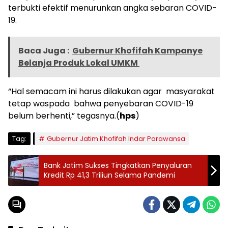
terbukti efektif menurunkan angka sebaran COVID-
19.
Baca Juga :
Gubernur Khofifah Kampanye
Belanja Produk Lokal UMKM
“Hal semacam ini harus dilakukan agar masyarakat
tetap waspada bahwa penyebaran COVID-19
belum berhenti,” tegasnya.(
hps
)
Tag:
Gubernur Jatim Khofifah Indar Parawansa
Bank Jatim Sukses Tingkatkan Penyaluran
Kredit Rp 41,3 Triliun Selama Pandemi