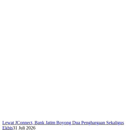
Lewat JConnect, Bank Jatim Boyong Dua Penghargaan Sekaligus
Ekbis
31 Juli 2026