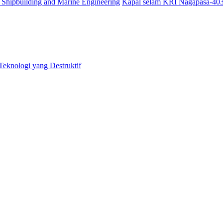
hipbuilding and Marine Engineering
Kapal selam KRI Nagapasa-40
eknologi yang Destruktif