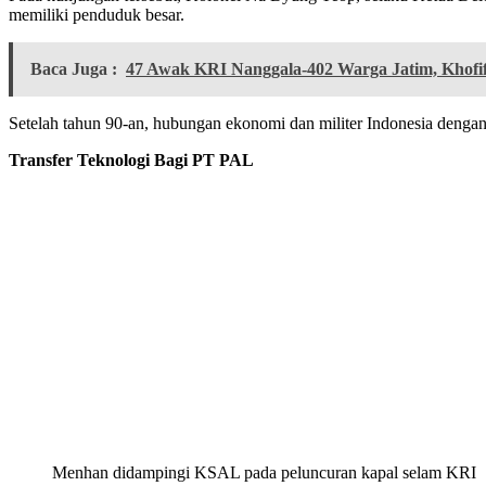
memiliki penduduk besar.
Baca Juga :
47 Awak KRI Nanggala-402 Warga Jatim, Khof
Setelah tahun 90-an, hubungan ekonomi dan militer Indonesia denga
Transfer Teknologi Bagi PT PAL
Menhan didampingi KSAL pada peluncuran kapal selam KRI