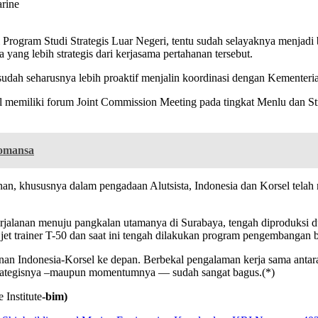
rine
di Program Studi Strategis Luar Negeri, tentu sudah selayaknya men
g lebih strategis dari kerjasama pertahanan tersebut.
udah seharusnya lebih proaktif menjalin koordinasi dengan Kementerian
 memiliki forum Joint Commission Meeting pada tingkat Menlu dan St
Romansa
ahanan, khususnya dalam pengadaan Alutsista, Indonesia dan Korsel tel
jalanan menuju pangkalan utamanya di Surabaya, tengah diproduksi dua 
et trainer T-50 dan saat ini tengah dilakukan program pengembanga
hanan Indonesia-Korsel ke depan. Berbekal pengalaman kerja sama antar
strategisnya –maupun momentumnya — sudah sangat bagus.(*)
 Institute
-bim)