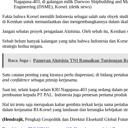
Nagapasa-403, di galangan milik Daewoo Shipbuilding and Ma
Engineering (DSME), Korsel. (detik news)
Fakta bahwa Korsel memilih Indonesia sebagai salah satu obyek stu
di Kemhan untuk memanfaatkan dan mengembangkannya dalam skala yan
Jangan sebatas proyek pengadaan Alutsista. Oleh sebab itu, Kemhan s
Sebab belum banyak kalangan yang tahu bahwa Indonesia dan Korsel
strategis kedua negara.
Baca Juga :
Pameran Alutsista TNI Ramaikan Tunjungan 
Satu catatan penting yang kiranya perlu diapresiasi, di bidang pert
and confidence
sebagai prinsip kerjasama.
Saat ini, selain kapal selam KRI Nagapasa-403 yang sedang dalam per
pembuatan kepada PT PAL. Indonesia juga pemesan pertama produk j
Hal ini tentu saja merupakan kabar gembira terkait kerja sama perta
dalam kerjasama RI-Korsel yang landasan dan kerangka kebijakan 
(Hendrajit,
Pengkaji Geopolitik dan Direktur Eksekutif Global Future