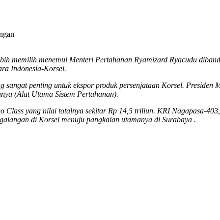
engan
ebih memilih menemui Menteri Pertahanan Ryamizard Ryacudu dibandi
ara
Indonesia-Kor
sel.
ng sangat penting untuk ekspor
produk per
senjata
an
Korsel.
Presiden 
anya (A
lat
U
tama
S
istem
P
ert
ahanan).
 Class yang nilai totalnya sekitar Rp 14,5 triliun. KRI Nagapasa-40
ri galangan di Korsel menuju pangkalan utamanya di Surabaya
.