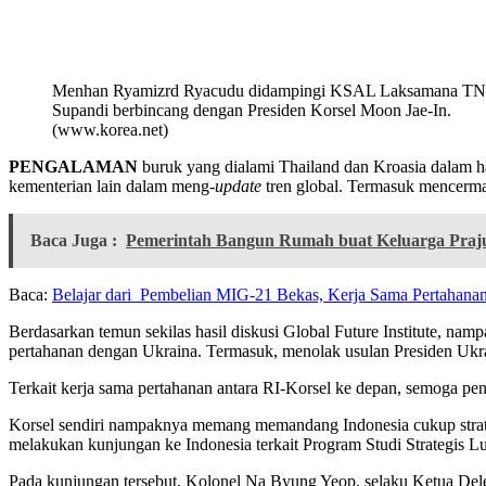
Menhan Ryamizrd Ryacudu didampingi KSAL Laksamana TN
Supandi berbincang dengan Presiden Korsel Moon Jae-In.
(www.korea.net)
PENGALAMAN
buruk yang dialami Thailand dan Kroasia dalam ha
kementerian lain dalam meng-
update
tren global. Termasuk mencermat
Baca Juga :
Pemerintah Bangun Rumah buat Keluarga Prajur
Baca:
Belajar dari Pembelian MIG-21 Bekas, Kerja Sama Pertahanan
Berdasarkan temun sekilas hasil diskusi Global Future Institute, n
pertahanan dengan Ukraina. Termasuk, menolak usulan Presiden Ukrai
Terkait kerja sama pertahanan antara RI-Korsel ke depan, semoga pen
Korsel sendiri nampaknya memang memandang Indonesia cukup strateg
melakukan kunjungan ke Indonesia terkait Program Studi Strategis L
Pada kunjungan tersebut, Kolonel Na Byung Yeop, selaku Ketua Del