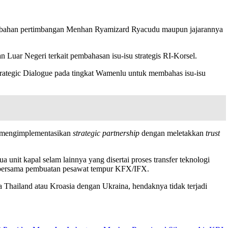
jadi bahan pertimbangan Menhan Ryamizard Ryacudu maupun jajarannya
 Luar Negeri terkait pembahasan isu-isu strategis RI-Korsel.
rategic Dialogue pada tingkat Wamenlu untuk membahas isu-isu
ah mengimplementasikan
s
trategic
p
artnership
dengan meletakkan
trust
unit kapal selam lainnya yang disertai proses transfer teknologi
n bersama pembuatan pesawat tempur KFX/IFX.
a Thailand atau Kroasia dengan Ukraina, hendaknya tidak terjadi