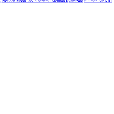
3
Presiden Moon Jae-In bertemu Menhan Ryamizard
Siluman Air KRI