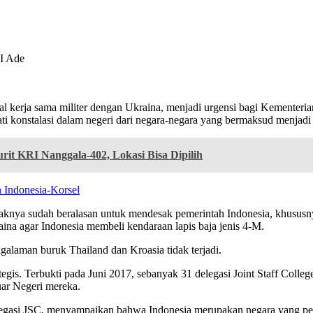
I Ade
l kerja sama militer dengan Ukraina, menjadi urgensi bagi Kementeri
i konstalasi dalam negeri dari negara-negara yang bermaksud menjadi
it KRI Nanggala-402, Lokasi Bisa Dipilih
 Indonesia-Korsel
ampaknya sudah beralasan untuk mendesak pemerintah Indonesia, khusu
na agar Indonesia membeli kendaraan lapis baja jenis 4-M.
galaman buruk Thailand dan Kroasia tidak terjadi.
is. Terbukti pada Juni 2017, sebanyak 31 delegasi Joint Staff Coll
uar Negeri mereka.
egasi JSC, menyampaikan bahwa Indonesia merupakan negara yang pent