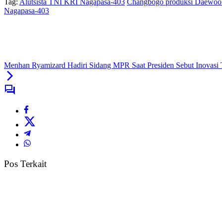
Tag:
Alutsista TNI KRI Nagapasa-403
Changbogo produksi Daewoo S
Nagapasa-403
Menhan Ryamizard Hadiri Sidang MPR Saat Presiden Sebut Inovasi T
Pos Terkait