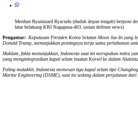
Menhan Ryamizard Ryacudu (duduk depan tengah) berpose d
latar belakang KRI Nagapasa-403. (asian defense news)
Pengantar:
Keputusan Presiden Korea Selatan Moon Jae-In yang l
Donald Trump, menunjukkan pentingnya k
erja
sama pertahanan
ant
Maklum, fakta menunjukkan, Indonesia saat ini merupakan
mitra ya
yang mengintegrasikan kapal selam buatan Korsel ke dalam
Alutsist
Paling mutakhir, Indonesia memesan tiga kapal selam tipe Changbogo
Marine Engineering (DSME)
, saat ini sedang dalam perjalanan da