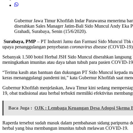
Gubernur Jawa Timur Khofifah Indar Parawansa menerima ba
diserahkan Sales Manager Jatim-Bali Sido Muncul Andy Eka 
Grahadi, Surabaya, Senin (15/6/2020).
Surabaya, PMP
– PT Industri Jamu dan Farmasi Sido Muncul Tbk (
upaya penanggulangan penyebaran
coronavirus disease
(COVID-19) d
Sebanyak 1.500 botol Herbal JSH Sido Muncul diserahkan langsung
meningkatkan imunitas atau daya tahan tubuh para pasien COVID-19
“Terima kasih atas bantuan dan dukungan PT Sido Muncul kepada ma
keras menanggulangi pandemi ini,” kata Gubernur Khofifah saat men
Gubernur Khofifah menjelaskan, Jawa Timur kini sedang mempersiap
19, obat tradisional atau herbal terbukti memiliki efektivitas memban
Baca Juga :
OJK : Lembaga Keuangan Desa Adopsi Skema 
Raperda tersebut sudah masuk dalam pembahasan sidang paripurna d
herbal yang bisa membangun imunitas tubuh melawan COVID-19.