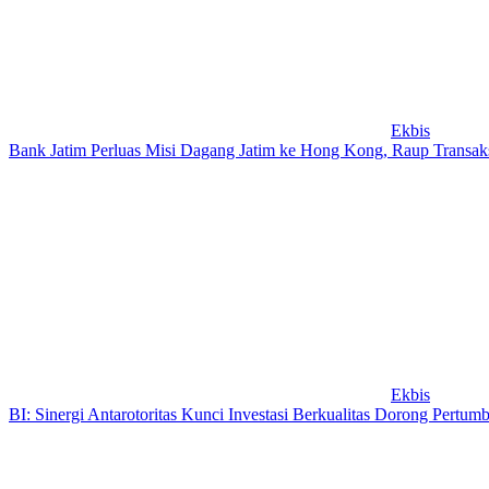
Ekbis
Bank Jatim Perluas Misi Dagang Jatim ke Hong Kong, Raup Transaks
Ekbis
BI: Sinergi Antarotoritas Kunci Investasi Berkualitas Dorong Pertu