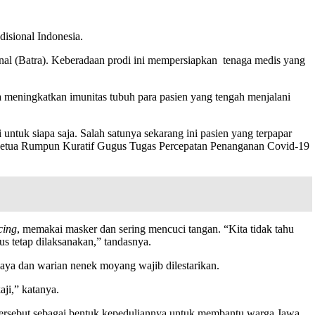
disional Indonesia.
al (Batra). Keberadaan prodi ini mempersiapkan tenaga medis yang
a meningkatkan imunitas tubuh para pasien yang tengah menjalani
untuk siapa saja. Salah satunya sekarang ini pasien yang terpapar
a Ketua Rumpun Kuratif Gugus Tugas Percepatan Penanganan Covid-19
cing
, memakai masker dan sering mencuci tangan. “Kita tidak tahu
s tetap dilaksanakan,” tandasnya.
udaya dan warian nenek moyang wajib dilestarikan.
aji,” katanya.
tersebut sebagai bentuk kepeduliannya untuk membantu warga Jawa