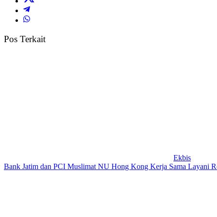
Pos Terkait
Ekbis
Bank Jatim dan PCI Muslimat NU Hong Kong Kerja Sama Layani R