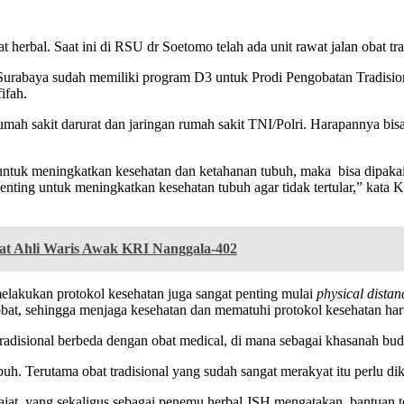
rbal. Saat ini di RSU dr Soetomo telah ada unit rawat jalan obat tra
rabaya sudah memiliki program D3 untuk Prodi Pengobatan Tradision
ifah.
ah sakit darurat dan jaringan rumah sakit TNI/Polri. Harapannya bis
 untuk meningkatkan kesehatan dan ketahanan tubuh, maka bisa dipakai 
enting untuk meningkatkan kesehatan tubuh agar tidak tertular,” kat
at Ahli Waris Awak KRI Nanggala-402
lakukan protokol kesehatan juga sangat penting mulai
physical distan
at, sehingga menjaga kesehatan dan mematuhi protokol kesehatan haru
t tradisional berbeda dengan obat medical, di mana sebagai khasanah b
uh. Terutama obat tradisional yang sudah sangat merakyat itu perlu dik
ajat yang sekaligus sebagai penemu herbal JSH mengatakan, bantuan 