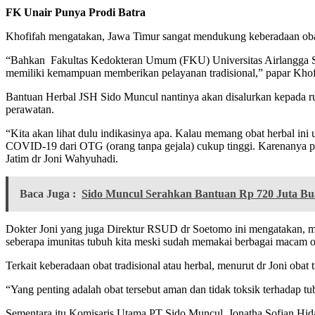
FK Unair Punya Prodi Batra
Khofifah mengatakan, Jawa Timur sangat mendukung keberadaan obat he
“Bahkan Fakultas Kedokteran Umum (FKU) Universitas Airlangga Su
memiliki kemampuan memberikan pelayanan tradisional,” papar Khof
Bantuan Herbal JSH Sido Muncul nantinya akan disalurkan kepada rum
perawatan.
“Kita akan lihat dulu indikasinya apa. Kalau memang obat herbal ini
COVID-19 dari OTG (orang tanpa gejala) cukup tinggi. Karenanya p
Jatim dr Joni Wahyuhadi.
Baca Juga :
Sido Muncul Serahkan Bantuan Rp 720 Juta Bu
Dokter Joni yang juga Direktur RSUD dr Soetomo ini mengatakan, me
seberapa imunitas tubuh kita meski sudah memakai berbagai macam ob
Terkait keberadaan obat tradisional atau herbal, menurut dr Joni oba
“Yang penting adalah obat tersebut aman dan tidak toksik terhadap tub
Sementara itu Komisaris Utama PT Sido Muncul, Jonatha Sofjan Hid