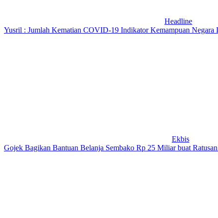
Headline
Yusril : Jumlah Kematian COVID-19 Indikator Kemampuan Negara 
Ekbis
Gojek Bagikan Bantuan Belanja Sembako Rp 25 Miliar buat Ratusan