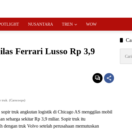
POTLIGHT
NUSANTARA
TREN
WOW
Ca
ilas Ferrari Lusso Rp 3,9
Cari
untuk:
r truk. (Carscoops)
 sopir truk angkutan logistik di Chicago AS menggilas mobil
 seharga sekitar Rp 3,9 miliar. Sopir truk itu
h dengan truk Volvo setelah perusahaan memutuskan