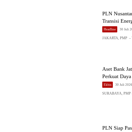
PLN Nusantar
Transisi Ener
Headline
30 Juli 
JAKARTA, PMP – Tra
Aset Bank Ja
Perkuat Daya
Ekbis
30 Juli 202
SURABAYA, PMP – 
PLN Siap Paso