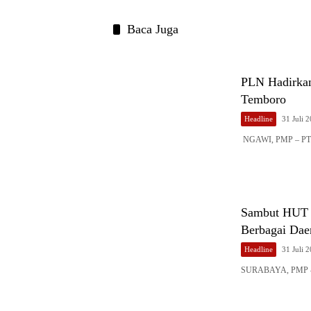
Baca Juga
PLN Hadirkan
Temboro
Headline
31 Juli 
NGAWI, PMP – PT P
Sambut HUT k
Berbagai Dae
Headline
31 Juli 
SURABAYA, PMP – J