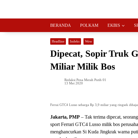
Langsung
ke
konten
BERANDA
POLKAM
EKBIS
S
Headline
Indeks
Wow
Dipecat, Sopir Truk G
Miliar Milik Bos
Redaksi Pena Merah Putih 01
13 Mei 2020
Ferrai GTC4 Lusso seharga Rp 3,9 miliar yang ringsek dihaja
Jakarta, PMP
– Tak terima dipecat, seorang
sport Ferrari GTC4 Lusso milik bos perusahaan
menghancurkan Si Kuda Jingkrak warna puti