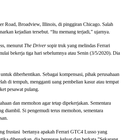
ner Road, Broadview, Illinois, di pinggiran Chicago. Salah
arkan kejadian tersebut. “Itu memang terjadi,” ujarnya.
ss, menurut
The Driver
sopir truk yang melindas Ferrari
mulai bekerja tiga hari sebelumnya atau Senin (3/5/2020). Dia
 untuk diberhentikan. Sebagai kompensasi, pihak perusahaan
ah di tempuh, mengganti uang pembelian kasur atau tempat
ket pesawat pulang.
ahaan dan memohon agar tetap dipekerjakan. Sementara
ng diambil. Si pengemudi terus memohon, sementara
san.
ng frustasi bertanya apakah Ferrari GTC4 Lusso yang
Ketika dibenarkan, dia bergegas keluar dan berkata,”Sekarang