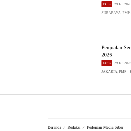
Ekbis
29 Juli 202
SURABAYA, PMP – S
Penjualan Se
2026
Ekbis
29 Juli 202
JAKARTA, PMP – PT
Beranda
Redaksi
Pedoman Media Siber