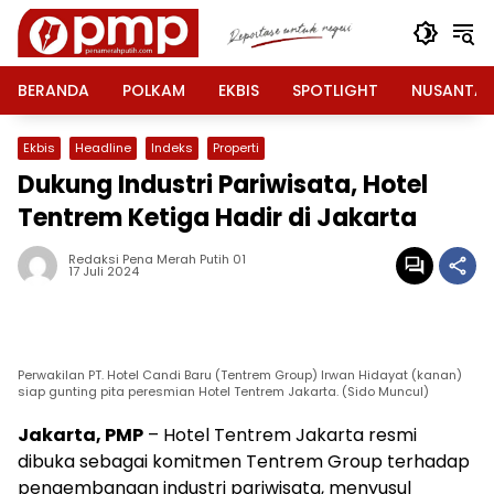
Langsung
ke
konten
BERANDA
POLKAM
EKBIS
SPOTLIGHT
NUSANTA
Ekbis
Headline
Indeks
Properti
Dukung Industri Pariwisata, Hotel
Tentrem Ketiga Hadir di Jakarta
Redaksi Pena Merah Putih 01
17 Juli 2024
Perwakilan PT. Hotel Candi Baru (Tentrem Group) Irwan Hidayat (kanan)
siap gunting pita peresmian Hotel Tentrem Jakarta. (Sido Muncul)
Jakarta, PMP
– Hotel Tentrem Jakarta resmi
dibuka sebagai komitmen Tentrem Group terhadap
pengembangan industri pariwisata, menyusul