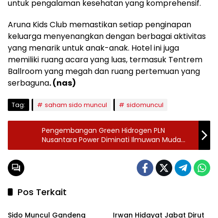
untuk pengalaman kesehatan yang komprehensif.
Aruna Kids Club memastikan setiap penginapan
keluarga menyenangkan dengan berbagai aktivitas
yang menarik untuk anak-anak. Hotel ini juga
memiliki ruang acara yang luas, termasuk Tentrem
Ballroom yang megah dan ruang pertemuan yang
serbaguna
. (nas)
Tag:
saham sido muncul
sidomuncul
Pengembangan Green Hidrogen PLN
Nusantara Power Diminati Ilmuwan Muda
Mancanegara
Pos Terkait
Headline
Ekbis
Sido Muncul Gandeng
Irwan Hidayat Jabat Dirut