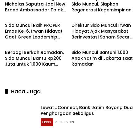
Nicholas Saputra Jadi New
Sido Muncul, Siapkan
Brand Ambassador Tolak
Regenerasi Kepemimpinan
Headline
Ekbis
Angin
Sido Muncul Raih PROPER
Direktur Sido Muncul Irwan
Emas Ke-6, Irwan Hidayat
Hidayat Ajak Masyarakat
Gaet Green Leadership
Berinvestasi Saham Secara
Nusantara
Headline
PROPER Keempat
Bijak
Berbagi Berkah Ramadan,
Sido Muncul Santuni 1.000
Sido Muncul Bantu Rp200
Anak Yatim di Jakarta saat
Juta untuk 1.000 Kaum
Ramadan
Dhuafa di Kabupaten
Semarang
Baca Juga
Lewat JConnect, Bank Jatim Boyong Dua
Penghargaan Sekaligus
Ekbis
31 Juli 2026